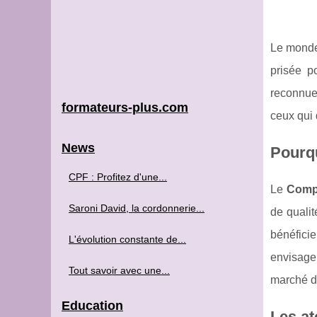
Le monde 
prisée p
reconnue
formateurs-plus.com
ceux qui 
News
Pourqu
CPF : Profitez d'une...
Le
Compt
Saroni David, la cordonnerie...
de qualit
bénéfici
L'évolution constante de...
envisagen
Tout savoir avec une...
marché de
Education
Les at