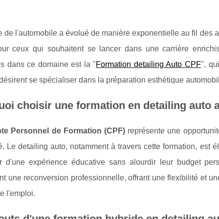
de l'automobile a évolué de manière exponentielle au fil des a
our ceux qui souhaitent se lancer dans une carrière enrichi
s dans ce domaine est la "
Formation detailing Auto CPF
", qu
désirent se spécialiser dans la préparation esthétique automobile
oi choisir une formation en detailing auto 
e Personnel de Formation (CPF)
représente une opportunité
é. Le detailing auto, notamment à travers cette formation, est é
er d'une expérience éducative sans alourdir leur budget per
t une reconversion professionnelle, offrant une flexibilité et u
 l'emploi.
outs d'une formation hybride en detailing a