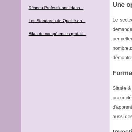
Une op
Réseau Professionnel dans...
Le secte
Les Standards de Qualité en...
demande 
Bilan de compétences gratuit...
permette
nombreux
démontrer
Format
Située à
proximit
d'appren
aussi des
Invest