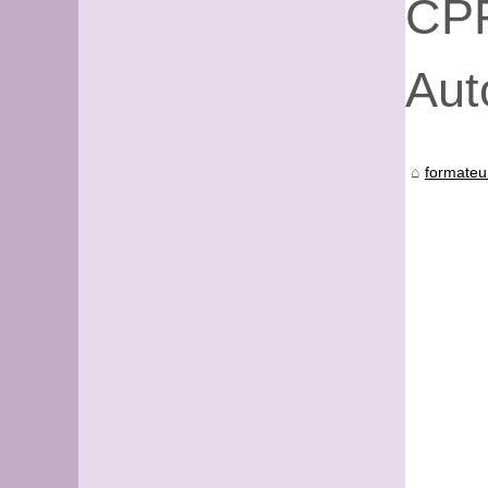
CPF
Aut
formateu