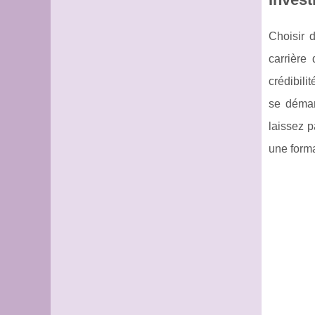
Choisir 
carrière
crédibili
se démar
laissez p
une forma