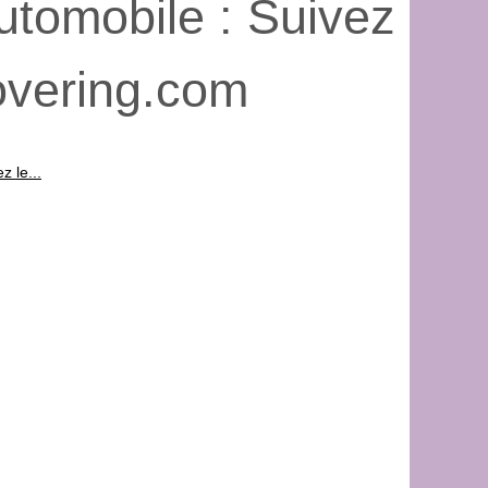
utomobile : Suivez
overing.com
z le...