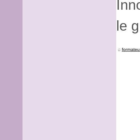
Inn
le 
formateu