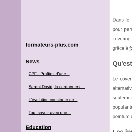
Dans le 
pour per
covering 
formateurs-plus.com
grâce à
f
News
Qu'est
CPF : Profitez d'une...
Le cover
Saroni David, la cordonnerie...
alternat
seulemen
L'évolution constante de...
populari
Tout savoir avec une...
peinture 
Education
Les in